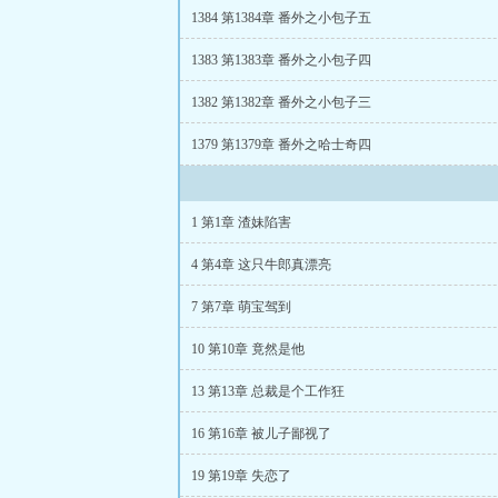
1384 第1384章 番外之小包子五
1383 第1383章 番外之小包子四
1382 第1382章 番外之小包子三
1379 第1379章 番外之哈士奇四
1 第1章 渣妹陷害
4 第4章 这只牛郎真漂亮
7 第7章 萌宝驾到
10 第10章 竟然是他
13 第13章 总裁是个工作狂
16 第16章 被儿子鄙视了
19 第19章 失恋了