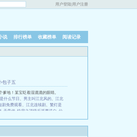
用户登陆
|
用户注册
小说
排行榜单
收藏榜单
阅读记录
之小包子五
个爹地！某宝眨着湿漉漉的眼睛。
是什么节日
、
男主叫江北风的
、
江北
短剧免费观看
、
江北连续剧
、
繁灯是
佬
天帝传
快穿之顶级反派要洗白
仙
道龙皇
美国之大牧场主
孙哲叶巧都