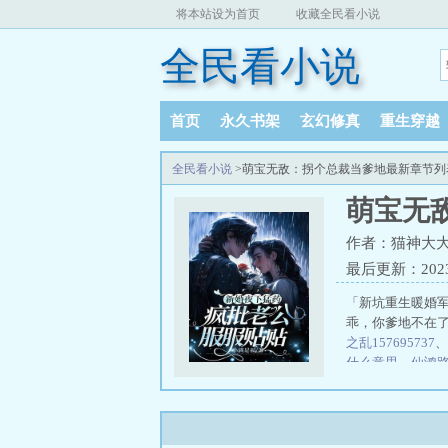
将本站设为首页
收藏全民看小说
全民看小说
首页
永久书架
玄幻修真
重生穿越
全民看小说
>萌宝无敌：拐个总裁当爹地最新章节列
萌宝无
作者：猫神大
最后更新：2023-1
「新坑重生暖婚
乖，你爹地不在了
之乱157695737
、
什么意思
、
仙鸿
炼之路
我在修仙
市之医武风流阴