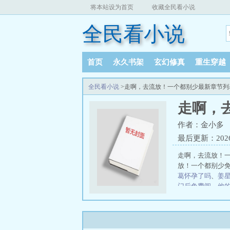
将本站设为首页
收藏全民看小说
全民看小说
首页
永久书架
玄幻修真
重生穿越
全民看小说
>走啊，去流放！一个都别少最新章节列
走啊，
作者：金小多
最后更新：2026-0
走啊，去流放！一
放！一个都别少
葛怀孕了吗
、
姜
门后免费阅
、
他
狼？
难言之瘾
鬼，但豪门万人
入狱死后我重回
蛋
穿书：当社畜