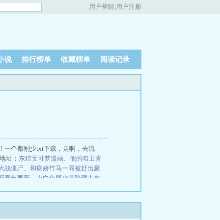
用户登陆
|
用户注册
小说
排行榜单
收藏榜单
阅读记录
一个都别少txt下载，走啊，去流
地址：
东煌宝可梦漫画
、
他的暗卫青
大战僵尸
、
和病娇竹马一同被赶出豪
新章节更新
、
小白兔顾少是隐藏大灰
快穿：炮灰乖又软，魔尊摁着亲
穷
死对头竟然管我叫老婆
诱导我的雌君
倒计时
星际：雌虫在abo世界偷了个
魏坪政魏瑕小说哥哥别装了你是真有