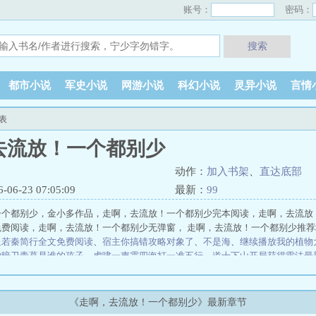
账号：
密码：
搜索
都市小说
军史小说
网游小说
科幻小说
灵异小说
言情
表
去流放！一个都别少
动作：
加入书架
、
直达底部
6-23 07:05:09
最新：
99
个都别少，金小多作品，走啊，去流放！一个都别少完本阅读，走啊，去流放！
免费阅读，走啊，去流放！一个都别少无弹窗， 走啊，去流放！一个都别少推荐
星若秦简行全文免费阅读
、
宿主你搞错攻略对象了
、
不是海
、
继续播放我的植物
的暗卫青葛是谁的孩子
、
虎啸一声震四海打一准五行
、
道士下山开局获得雷法最
钢剑左右
橘子全解
神的偏爱
给主角当崽崽的日子
大佬来袭，赶不走怎么办？
迷！
赌赢副本BOSS我成为观察样本
老公，你被男鬼缠上了怎么办？
读心后，
当年
快穿：替身才是心尖宝
学院派神棍就业指南
簌雪惊春
护工
直男捞子跑路
《走啊，去流放！一个都别少》最新章节
穿成恋综炮灰受
孙哲叶巧都市之医武风流阴阳圣心诀、
陈凡柳雪吟官途风流、