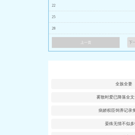
22
25
28
上一页
全族全妻
雾散时爱已降落全文
病娇权臣饲养记录
晏殊无情不似多