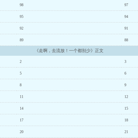
98
97
95
94
92
91
89
88
《走啊，去流放！一个都别少》正文
2
3
5
6
8
9
11
12
14
15
17
18
20
21