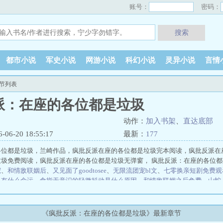
账号：
密码：
搜索
都市小说
军史小说
网游小说
科幻小说
灵异小说
言情
节列表
派：在座的各位都是垃圾
动作：
加入书架
、
直达底部
6-20 18:55:17
最新：
177
位都是垃圾，兰崎作品，疯批反派在座的各位都是垃圾完本阅读，疯批反派在座
垃圾免费阅读，疯批反派在座的各位都是垃圾无弹窗， 疯批反派：在座的各位
宠
、
和情敌联姻后
、
又见面了goodtosee
、
无限流团宠bl文
、
七零换亲短剧免费观
了有什么命运
、
食指无意识的轻微抖动是什么原因
、
和情敌联姻之后免费
、
山蛇
白月光攻略手册
小殿下今天真相了吗？
叫一声哥哥听听
靠我近一点
吾皇的盲
办？跟主角私奔
娶个江南小哥儿做夫郎
老公！我真的也要穿女仆装嘛？
对抗
酒厂BOSS不想996
出宫
【瓶邪】和兄弟突然有孩子是一种什么体验
池塘底[
《疯批反派：在座的各位都是垃圾》最新章节
男主机缘爽歪歪
孙哲叶巧都市之医武风流阴阳圣心诀、
陈凡柳雪吟官途风流、