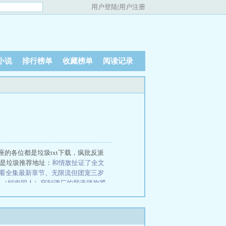
用户登陆
|
用户注册
小说
排行榜单
收藏榜单
阅读记录
的各位都是垃圾txt下载，疯批反派
都是垃圾推荐地址：
和情敌扯证了全文
看全集最新章节
、
无限流但团宠三岁
（柯南同人）穿到酒厂的我选择抱紧
眼侯爷
乖软蛇精病说他就中意大
路？降一降好感度就要被狠狠
小僵尸
娱乐圈]
本尊真的不想和死对头谈恋
魏坪政魏瑕小说哥哥别装了你是真有