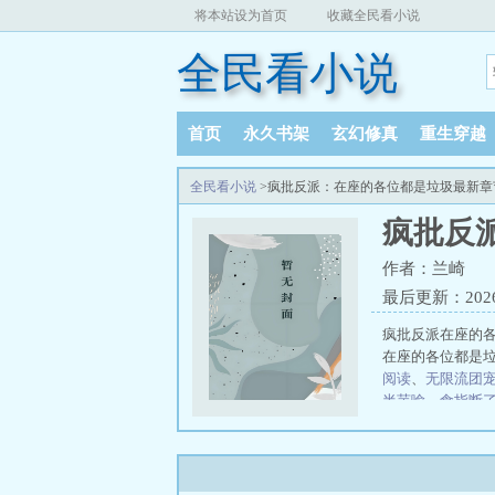
将本站设为首页
收藏全民看小说
全民看小说
首页
永久书架
玄幻修真
重生穿越
全民看小说
>疯批反派：在座的各位都是垃圾最新章
疯批反
作者：兰崎
最后更新：2026-0
疯批反派在座的各
在座的各位都是
阅读
、
无限流团
半芋喻
、
食指断
波本大腿
渣受的
叔
成了炮灰怎么
是玄学大师
争奈
爱
穿越修仙界抢