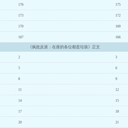
176
175
173
172
170
169
167
166
《疯批反派：在座的各位都是垃圾》正文
2
3
5
6
8
9
11
12
14
15
17
18
20
21