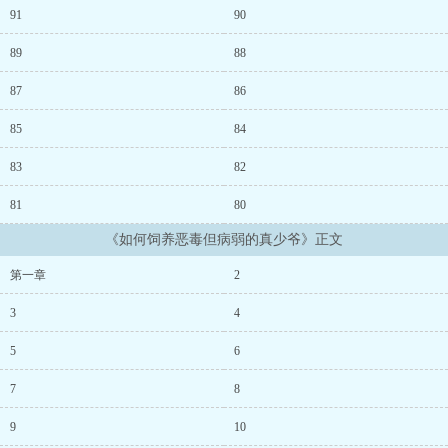
91
90
89
88
87
86
85
84
83
82
81
80
《如何饲养恶毒但病弱的真少爷》正文
第一章
2
3
4
5
6
7
8
9
10