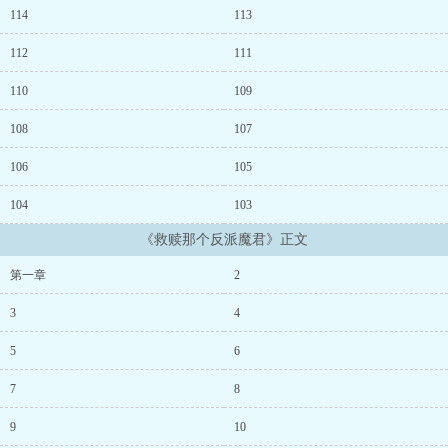
114
113
112
111
110
109
108
107
106
105
104
103
《救赎那个反派魔君》正文
第一章
2
3
4
5
6
7
8
9
10