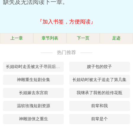
缺失及无法阅读下一章。
『加入书签，方便阅读』
上一章
章节列表
下一页
足迹
热门推荐
长姐幼时走丢被太子寻回后续是什么
嫂子包的饺子
神雕重生短剧全集
长姐幼时被太子追走了第几集
长姐嫁去东宫前
我继承了我爸的祖传花瓶
温软玫瑰短剧资源
前辈和我
神雕游侠之重生
前辈是个