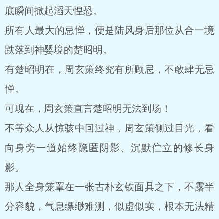
底瞬间掀起滔天惶恐。
所有人最大的忌惮，便是陆风身后那位从合一境
跌落到神婴境的楚昭明。
有楚昭明在，周玄策终究有所顾忌，不敢肆无忌
惮。
可现在，周玄策直言楚昭明无法到场！
不等众人从惊骇中回过神，周玄策侧过目光，看
向身旁一道始终隐匿阴影、沉默伫立的修长身
影。
那人全身笼罩在一张古朴玄铁面具之下，不露半
分容貌，气息缥缈难测，似虚似实，根本无法精