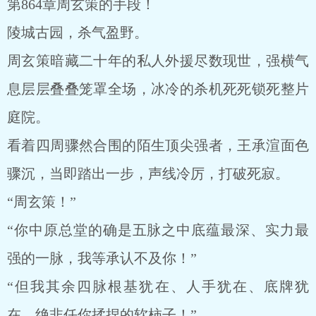
第864章周玄策的手段！
陵城古园，杀气盈野。
周玄策暗藏二十年的私人外援尽数现世，强横气
息层层叠叠笼罩全场，冰冷的杀机死死锁死整片
庭院。
看着四周骤然合围的陌生顶尖强者，王承渲面色
骤沉，当即踏出一步，声线冷厉，打破死寂。
“周玄策！”
“你中原总堂的确是五脉之中底蕴最深、实力最
强的一脉，我等承认不及你！”
“但我其余四脉根基犹在、人手犹在、底牌犹
在，绝非任你揉捏的软柿子！”