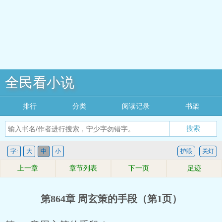
全民看小说
排行
分类
阅读记录
书架
搜索
字:
大
中
小
护眼
关灯
上一章
章节列表
下一页
足迹
第864章 周玄策的手段（第1页）