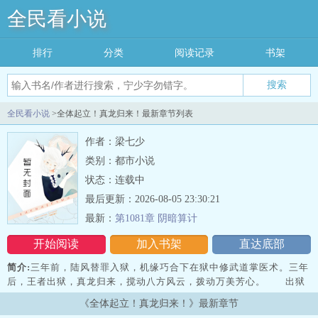
全民看小说
排行
分类
阅读记录
书架
搜索
全民看小说
>全体起立！真龙归来！最新章节列表
作者：梁七少
类别：都市小说
状态：连载中
最后更新：2026-08-05 23:30:21
最新：
第1081章 阴暗算计
开始阅读
加入书架
直达底部
简介:
三年前，陆风替罪入狱，机缘巧合下在狱中修武道掌医术。三年
后，王者出狱，真龙归来，搅动八方风云，拨动万美芳心。 出狱
第一剑，剑斩意中人，开启无敌之路。且看陆风如何以狂龙之势，在
《全体起立！真龙归来！》最新章节
万丈红尘中翻手为云覆手为雨，…