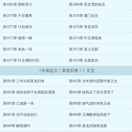
第1081章 阴暗算计
第1080章 苏念雪的执念
第1079章 不甘撤离
第1078章 魔门反击
第1077章 计划成功
第1076章 有意误导
第1075章 顷情一吻
第1074章 叶玉璃现身
第1073章 各执一词
第1072章 派人试探
第1071章 叶玉璃的行踪
第1070章 全面蛰伏
《全体起立！真龙归来！》正文
第001章 三年出狱真龙归来
第002章 当年契约迎娶叶家之女
第003章 谁给你胆子在我面前显摆
第004章 陆风走了苏念雪哭了
第005章 江城第一美
第006章 御气成针绝色玉体
第007章 信不信由你们
第008章 玉璃醒来陆风留下
第009章 解除婚约
第010章 真龙武脉暗龙殿