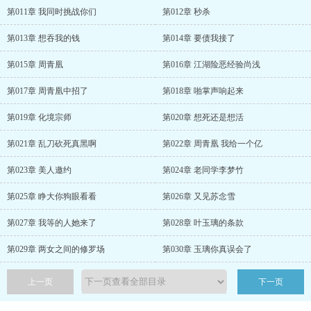
第011章 我同时挑战你们
第012章 秒杀
第013章 想吞我的钱
第014章 要债我接了
第015章 周青凰
第016章 江湖险恶经验尚浅
第017章 周青凰中招了
第018章 啪掌声响起来
第019章 化境宗师
第020章 想死还是想活
第021章 乱刀砍死真黑啊
第022章 周青凰 我给一个亿
第023章 美人邀约
第024章 老同学李梦竹
第025章 睁大你狗眼看看
第026章 又见苏念雪
第027章 我等的人她来了
第028章 叶玉璃的条款
第029章 两女之间的修罗场
第030章 玉璃你真误会了
上一页
下一页