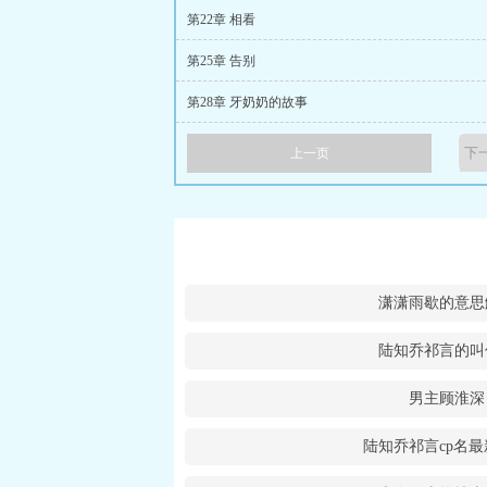
第22章 相看
第25章 告别
第28章 牙奶奶的故事
上一页
潇潇雨歇的意思
陆知乔祁言的叫
男主顾淮深
陆知乔祁言cp名