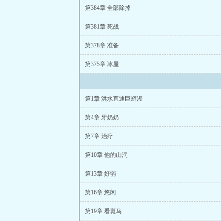
纪
高月墨琊小说
第384章 全部除掉
第381章 死战
第378章 准备
第375章 冰屋
第1章 洪水直通巨蟒湖
第4章 牙奶奶
第7章 治疗
第10章 他的山洞
第13章 好弱
第16章 悠闲
第19章 看斑马