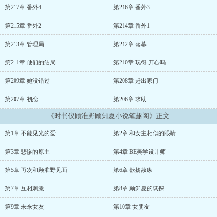
第217章 番外4
第216章 番外3
第215章 番外2
第214章 番外1
第213章 管理局
第212章 落幕
第211章 他们的结局
第210章 玩得 开心吗
第209章 她没错过
第208章 赶出家门
第207章 初恋
第206章 求助
《时书仪顾淮野顾知夏小说笔趣阁》正文
第1章 不能见光的爱
第2章 和女主相似的眼睛
第3章 悲惨的原主
第4章 BE美学设计师
第5章 再次和顾淮野见面
第6章 欲擒故纵
第7章 互相刺激
第8章 顾知夏的试探
第9章 未来女友
第10章 女朋友