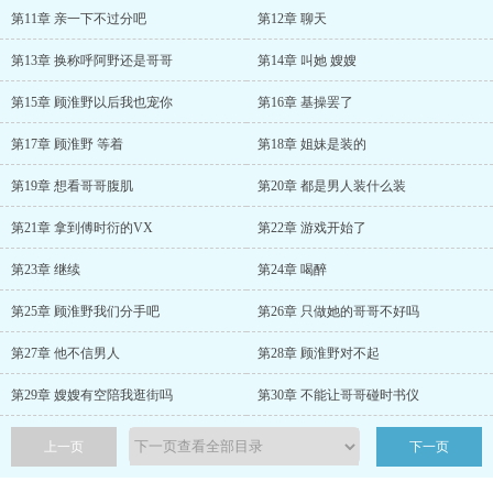
第11章 亲一下不过分吧
第12章 聊天
第13章 换称呼阿野还是哥哥
第14章 叫她 嫂嫂
第15章 顾淮野以后我也宠你
第16章 基操罢了
第17章 顾淮野 等着
第18章 姐妹是装的
第19章 想看哥哥腹肌
第20章 都是男人装什么装
第21章 拿到傅时衍的VX
第22章 游戏开始了
第23章 继续
第24章 喝醉
第25章 顾淮野我们分手吧
第26章 只做她的哥哥不好吗
第27章 他不信男人
第28章 顾淮野对不起
第29章 嫂嫂有空陪我逛街吗
第30章 不能让哥哥碰时书仪
上一页
下一页