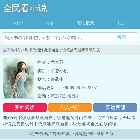
全民看小说
排行
分类
阅读记录
书架
搜索
全民看小说
>时书仪顾淮野顾知夏小说笔趣阁最新章节列表
作者：尤宫羽
类别：军史小说
状态：连载中
最后更新：2026-08-06 16:22:07
最新：
第217章 番外4
开始阅读
加入书架
直达底部
简介:
时书仪顾淮野顾知夏小说笔趣阁是由作者：尤宫羽所著，全民看
小说免费提供时书仪顾淮野顾知夏小说笔趣阁全文在线阅读。
三秒记住本站：全民看小说 网址：www.qmking.com
《时书仪顾淮野顾知夏小说笔趣阁》最新章节