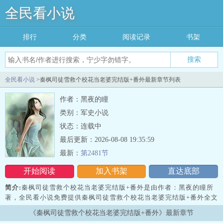
全民看小说
排行
分类
阅读记录
书架
搜索
全民看小说
>秦枫司徒雪救个校花当老婆完结版+番外最新章节列表
作者：黑夜的瞳
类别：军史小说
状态：连载中
最后更新：2026-08-08 19:35:59
最新：
第2481节
开始阅读
加入书架
直达底部
简介:
秦枫司徒雪救个校花当老婆完结版+番外是由作者：黑夜的瞳所
著，全民看小说免费提供秦枫司徒雪救个校花当老婆完结版+番外全文
在线阅读。
《秦枫司徒雪救个校花当老婆完结版+番外》最新章节
三秒记住本站：全民看小说 网址：www.qmking.com