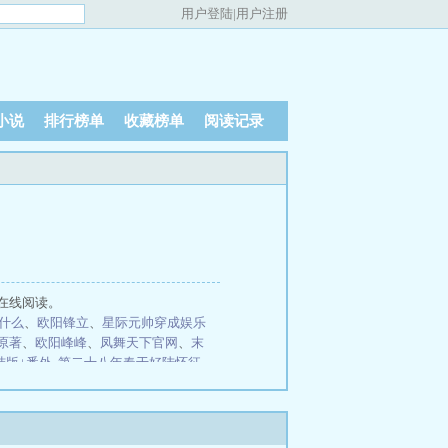
用户登陆
|
用户注册
小说
排行榜单
收藏榜单
阅读记录
在线阅读。
什么
、
欧阳锋立
、
星际元帅穿成娱乐
原著
、
欧阳峰峰
、
凤舞天下官网
、
末
结版+番外
第二十八年春于好陆怀征
寂白无删减
非富即贵钱铜宋允执无删
你完结版+番外
钱铜宋允执小说笔趣
刚张晓瑶笔趣阁无弹窗
向园徐燕时三
趣阁
于好陆怀征第二十八年春完结版