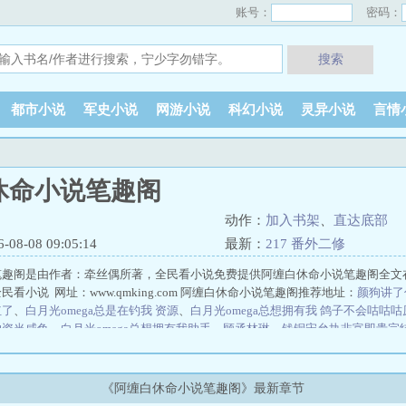
账号：
密码：
搜索
都市小说
军史小说
网游小说
科幻小说
灵异小说
言情
休命小说笔趣阁
动作：
加入书架
、
直达底部
8-08 09:05:14
最新：
217 番外二修
笔趣阁是由作者：牵丝偶所著，全民看小说免费提供阿缠白休命小说笔趣阁全文
看小说 网址：www.qmking.com 阿缠白休命小说笔趣阁推荐地址：
颜狗讲了
红了
、
白月光omega总是在钓我 资源
、
白月光omega总想拥有我 鸽子不会咕咕咕
物资当咸鱼
、
白月光omega总想拥有我助手
、
顾丞林琳
、
钱铜宋允执非富即贵完
园徐燕时无删减
沸腾时代
于好陆怀征小说笔趣阁
在冷漠的他怀里撒个娇谢随
女帝献计，请陛下自爆
韩千君辛泽渊小说笔趣阁
太渊之烬
许知喃林清野狂恋
君辛泽渊无删减
谢随寂白在冷漠的他怀里撒个娇完结版+番外
逍遥小村民刘俊
《阿缠白休命小说笔趣阁》最新章节
向园徐燕时小说笔趣阁
韩千君辛泽渊贵妃二嫁完结版+番外
谢随寂白小说笔