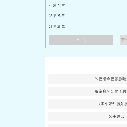
22 第 22 章
25 第 25 章
28 第 28 章
上一页
昨夜情今夜梦原唱
影帝真的结婚了最
八零军婚甜蜜如
公主风云