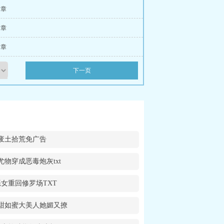
4 章
7 章
0 章
下一页
废土拾荒免广告
尤物穿成恶毒炮灰txt
女重回修罗场TXT
甜如蜜大美人她媚又撩