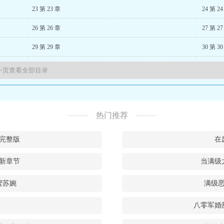
23 第 23 章
24 第 2
26 第 26 章
27 第 2
29 第 29 章
30 第 3
热门推荐
完整版
在
新章节
当满级
蜜苏婉
满级恶
八零军婚