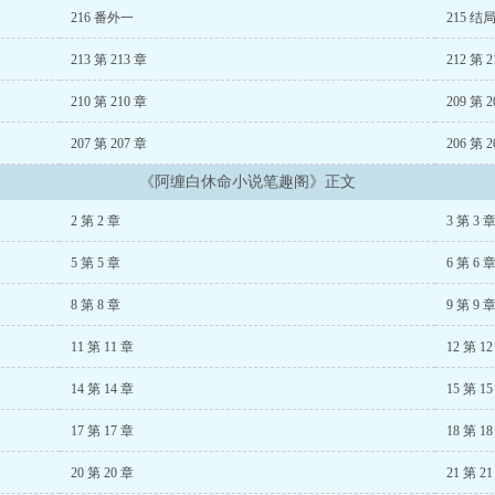
都市之医武风流阴阳圣心诀、
陈凡柳雪吟官途风流、
魏坪政魏瑕小说哥哥别装了
216 番外一
215 结
213 第 213 章
212 第 2
210 第 210 章
209 第 2
207 第 207 章
206 第 2
《阿缠白休命小说笔趣阁》正文
2 第 2 章
3 第 3 
5 第 5 章
6 第 6 
8 第 8 章
9 第 9 
11 第 11 章
12 第 1
14 第 14 章
15 第 1
17 第 17 章
18 第 1
20 第 20 章
21 第 2