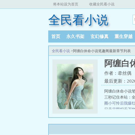
将本站设为首页
收藏全民看小说
全民看小说
首页
永久书架
玄幻修真
重生穿越
全民看小说
>阿缠白休命小说笔趣阁最新章节列表
阿缠白
作者：牵丝偶
最后更新：2026-0
阿缠白休命小说
三秒记住本站：全民
圈小可怜后我爆
日天灾囤积千万
无删减
三分野向
减
毒士：开局为
阁
贵妃二嫁韩千
分野完结版+番外