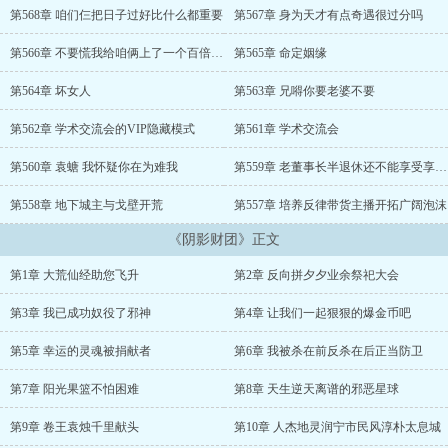
这个邪魔泛滥的陌生世界混出头，就必须换个活法。比如开办血汗工
第568章 咱们仨把日子过好比什么都重要
第567章 身为天才有点奇遇很过分吗
厂，科学剥削邪魔高效压榨异种可持续圈养外神，赚钱！赚钱！都给
我狠狠地赚钱！！！又名剥削异界从拯救邪魔开始再苦苦邪魔，骂名
第566章 不要慌我给咱俩上了一个百倍杠杆
第565章 命定姻缘
我来背邪魔A啊，大人，您是我永远的神，从今天起，忠！诚！魔王B
在这个狗屎一样的世界，有大人在，真是太棒了。邪神C烛子哥的恩
第564章 坏女人
第563章 兄嘚你要老婆不要
情还不完，永远还不完！
第562章 学术交流会的VIP隐藏模式
第561章 学术交流会
第560章 袁螗 我怀疑你在为难我
第559章 老董事长半退休还不能享受享受了
第558章 地下城主与戈壁开荒
第557章 培养反律带货主播开拓广阔泡沫
《阴影财团》正文
第1章 大荒仙经助您飞升
第2章 反向拼夕夕业余祭祀大会
第3章 我已成功奴役了邪神
第4章 让我们一起狠狠的爆金币吧
第5章 幸运的灵魂被捐献者
第6章 我被杀在前反杀在后正当防卫
第7章 阳光果篮不怕困难
第8章 天生逆天离谱的邪恶星球
第9章 卷王袁烛千里献头
第10章 人杰地灵润宁市民风淳朴太息城