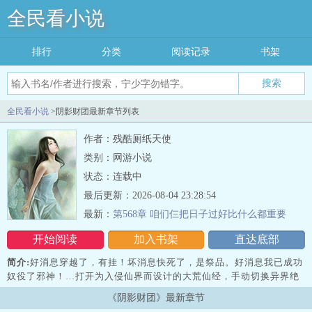
全民看小说
排行
分类
阅读记录
书架
搜索
全民看小说
>阴影财团最新章节列表
作者：残酷厕纸天使
类别：网游小说
状态：连载中
最后更新：2026-08-04 23:28:54
最新：
第568章 咱们仨把日子过好比什么都重要
开始阅读
加入书架
直达底部
简介:
好消息穿越了，有挂！坏消息快死了，是祭品。好消息我已成功
奴役了邪神！…打开为入侵仙界而设计的大荒仙经，手动切换异界绝
境求生模式，无视严正警告以邪魔污染源替代灵气，开启未授权的非
《阴影财团》最新章节
法异种升仙路。身负仙经，狩猎邪神。一把抓住，顷刻炼化。想要在