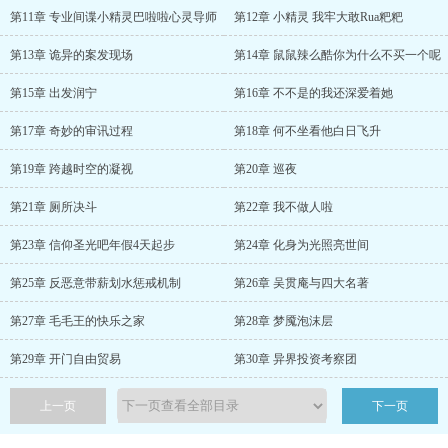
第11章 专业间谍小精灵巴啦啦心灵导师
第12章 小精灵 我牢大敢Rua粑粑
第13章 诡异的案发现场
第14章 鼠鼠辣么酷你为什么不买一个呢
第15章 出发润宁
第16章 不不是的我还深爱着她
第17章 奇妙的审讯过程
第18章 何不坐看他白日飞升
第19章 跨越时空的凝视
第20章 巡夜
第21章 厕所决斗
第22章 我不做人啦
第23章 信仰圣光吧年假4天起步
第24章 化身为光照亮世间
第25章 反恶意带薪划水惩戒机制
第26章 吴贯庵与四大名著
第27章 毛毛王的快乐之家
第28章 梦魇泡沫层
第29章 开门自由贸易
第30章 异界投资考察团
上一页
下一页