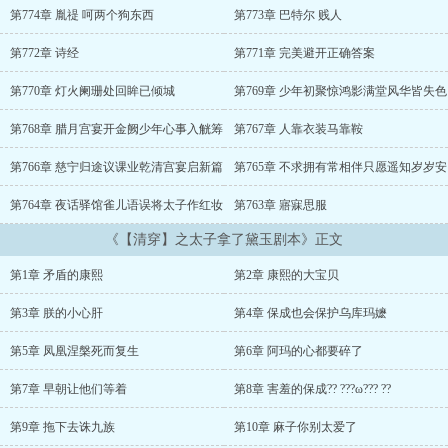
任务触发「君王掩面救不得」成就）九龙夺嫡现场，众阿哥边斗边偷
第774章 胤禔 呵两个狗东西
第773章 巴特尔 贱人
瞄病榻上的太子，今天你把太子带回家了吗？蒙古求亲使团来访，太
子被迫女装出席，康熙拍案而起朕的太子也是你们能肖想的？！胤礽
第772章 诗经
第771章 完美避开正确答案
孤是要夺嫡的！不是来当祸国妖妃啊！「泪失禁名场面」太子被训话
时触发黛玉被动技能，眼泪说掉就掉，康熙瞬间慌乱朕没凶你！是梁
第770章 灯火阑珊处回眸已倾城
第769章 少年初聚惊鸿影满堂风华皆失色
九功嗓门大！（梁九功？）「宫斗歪打正着」德妃下毒，太子因体弱
直接昏迷，结果御医查出毒药康熙暴怒洗牌后宫（实际是太子对桂花
第768章 腊月宫宴开金阙少年心事入觥筹
第767章 人靠衣装马靠鞍
过敏）。「哥哥弟弟们的危险发言」老大表面嫌弃弟弟娇气，私下抱
第766章 慈宁归途议课业乾清宫宴启新篇
第765章 不求拥有常相伴只愿遥知岁岁安
着弟弟贴贴不放老十二哥要是姑娘，我肯定娶！老三汗阿玛，能把太
子二哥装荷包里带走吗？
第764章 夜话驿馆雀儿语误将太子作红妆
第763章 寤寐思服
《【清穿】之太子拿了黛玉剧本》正文
第1章 矛盾的康熙
第2章 康熙的大宝贝
第3章 朕的小心肝
第4章 保成也会保护乌库玛嬷
第5章 凤凰涅槃死而复生
第6章 阿玛的心都要碎了
第7章 早朝让他们等着
第8章 害羞的保成?? ???ω??? ??
第9章 拖下去诛九族
第10章 麻子你别太爱了