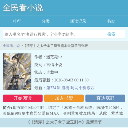
全民看小说
排行
分类
阅读记录
书架
搜索
全民看小说
>【清穿】之太子拿了黛玉剧本最新章节列表
作者：迷茫期中
类别：言情小说
状态：连载中
最后更新：2026-08-03 00:11:39
最新：
第774章 胤禔 呵两个狗东西
开始阅读
加入书架
直达底部
简介:
胤礽重生回出生时，绑定了「林黛玉自救系统」病弱值10086，
美貌值999要求康熙父爱值MAX，否则重复被废结局！从此，紫禁城
多了个走三步咳血哭起来梨花带雨的琉璃太子康熙批奏折到深夜，抬
《【清穿】之太子拿了黛玉剧本》最新章节
头见儿子裹着小被子眼尾泛红皇阿玛…儿臣梦见您不要我了…（系统