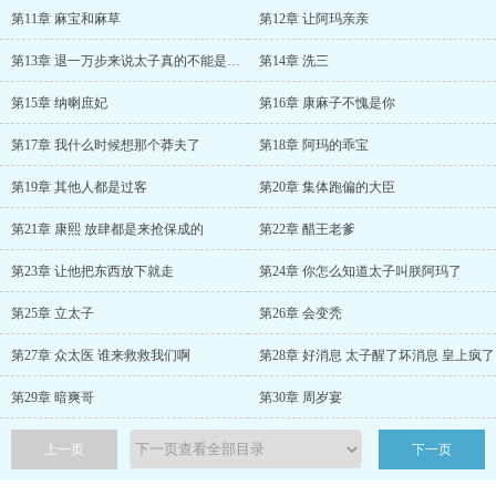
第11章 麻宝和麻草
第12章 让阿玛亲亲
第13章 退一万步来说太子真的不能是我的吗
第14章 洗三
第15章 纳喇庶妃
第16章 康麻子不愧是你
第17章 我什么时候想那个莽夫了
第18章 阿玛的乖宝
第19章 其他人都是过客
第20章 集体跑偏的大臣
第21章 康熙 放肆都是来抢保成的
第22章 醋王老爹
第23章 让他把东西放下就走
第24章 你怎么知道太子叫朕阿玛了
第25章 立太子
第26章 会变秃
第27章 众太医 谁来救救我们啊
第28章 好消息 太子醒了坏消息 皇上疯了
第29章 暗爽哥
第30章 周岁宴
上一页
下一页