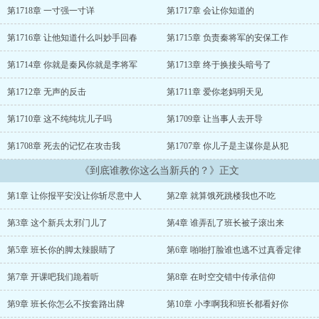
吗？多谈恋爱。您是说，是爱情激励你奋力前行，披荆斩棘，帮助你
第1718章 一寸强一寸详
第1717章 会让你知道的
克服重重难关，一路踏上巅峰的。您觉得，情侣之间相互扶持更容易
获得成功，是这个意思吗？没错！因为这段采访，年轻人踊跃报名参
第1716章 让他知道什么叫妙手回春
第1715章 负责秦将军的安保工作
军，国内结婚率和生育率呈现井喷式增长，其中军婚比重占大多数
第1714章 你就是秦风你就是李将军
第1713章 终于换接头暗号了
第1712章 无声的反击
第1711章 爱你老妈明天见
第1710章 这不纯纯坑儿子吗
第1709章 让当事人去开导
第1708章 死去的记忆在攻击我
第1707章 你儿子是主谋你是从犯
《到底谁教你这么当新兵的？》正文
第1章 让你报平安没让你斩尽意中人
第2章 就算饿死跳楼我也不吃
第3章 这个新兵太邪门儿了
第4章 谁弄乱了班长被子滚出来
第5章 班长你的脚太辣眼睛了
第6章 啪啪打脸谁也逃不过真香定律
第7章 开课吧我们跪着听
第8章 在时空交错中传承信仰
第9章 班长你怎么不按套路出牌
第10章 小李啊我和班长都看好你