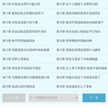
第11章 钓鱼执法用平A骗大招
第12章 这个小值路子太野胆太肥
第13章 秦风自私全班都向他学习
第14章 秦风咱俩到底谁才是副班长
第15章 站军姿还能斗智斗勇
第16章 敢动手我就敢讹的你倾家荡产
第17章 你说话的态度风哥很不喜欢
第18章 班长你放心我保证不打死你
第19章 收手吧祁猛换我来
第20章 想学啊想学我教你啊
第21章 卑鄙居然在拉屎的时候搞偷袭
第22章 谁能告诉我这面墙什么颜色
第23章 有野心我喜欢
第24章 耽美文看多了咋啥都能磕
第25章 周末发手机报喜不报忧
第26章 正人君子李家胜 我真不该吃独食
第27章 为爱痴为爱狂为爱哐哐撞大墙
第28章 拒服兵役这个兵彻底没救了
第29章 低调点别叫我情圣
第30章 发起猛攻扎心了老铁
上一页
下一页