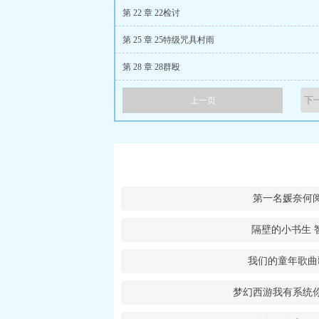
第 22 章 22检讨
第 25 章 25特级咒具村雨
第 28 章 28群殴
上一页
第一名媛奈何
隔壁的小书生 
我们的童年歌曲
梦幻西游我有系统