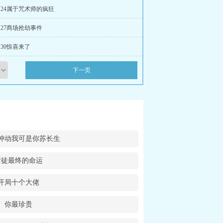
 章 24属于咒术师的疯狂
章 27商场抢劫事件
章 30惊喜来了
下一页
冲动我可是你苏长生
赌徒最终的命运
开局十个大佬
你最珍贵