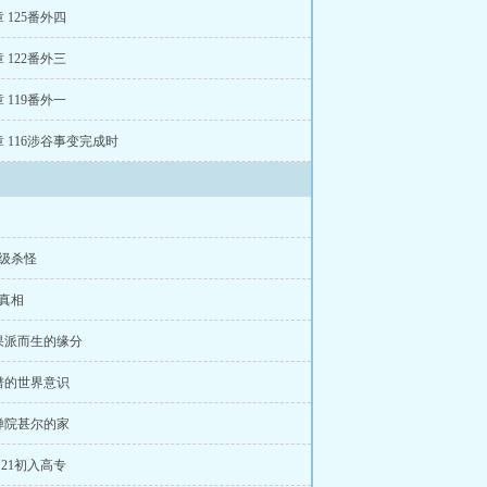
 章 125番外四
 章 122番外三
 章 119番外一
 章 116涉谷事变完成时
越级杀怪
真相
果派而生的缘分
谱的世界意识
禅院甚尔的家
章 21初入高专