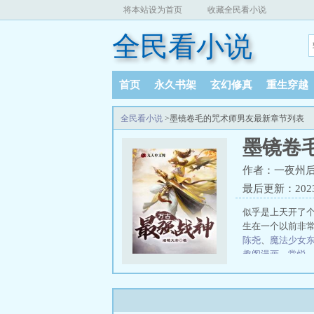
将本站设为首页
收藏全民看小说
全民看小说
首页
永久书架
玄幻修真
重生穿越
全民看小说
>墨镜卷毛的咒术师男友最新章节列表
墨镜卷
作者：一夜州
最后更新：2023-1
似乎是上天开了
生在一个以前非
陈尧
、
魔法少女
趣阁漫画
、
常悦
体质，开局顿悟
大哥，重生1990
天也在装恩爱
孙