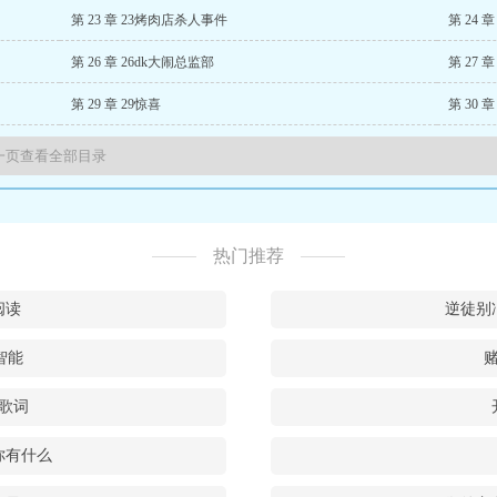
第 23 章 23烤肉店杀人事件
第 24
第 26 章 26dk大闹总监部
第 27 
第 29 章 29惊喜
第 30 
热门推荐
阅读
逆徒别
智能
歌词
你有什么