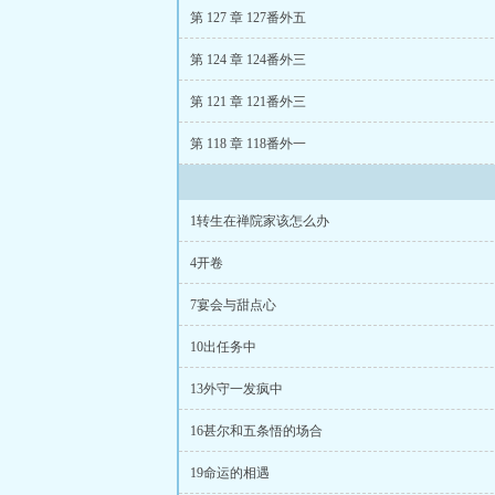
第 127 章 127番外五
第 124 章 124番外三
第 121 章 121番外三
第 118 章 118番外一
1转生在禅院家该怎么办
4开卷
7宴会与甜点心
10出任务中
13外守一发疯中
16甚尔和五条悟的场合
19命运的相遇