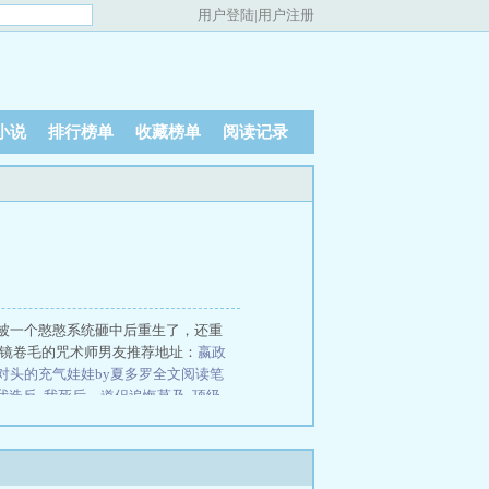
用户登陆
|
用户注册
小说
排行榜单
收藏榜单
阅读记录
被一个憨憨系统砸中后重生了，还重
墨镜卷毛的咒术师男友推荐地址：
嬴政
对头的充气娃娃by夏多罗全文阅读笔
我造反
我死后，道侣追悔莫及
顶级
醒，继承遗产了
仙逆
大夏文圣
江湖
的贴身高手
我欲封天
掌控者
驸马今
哥别装了你是真有实力
、