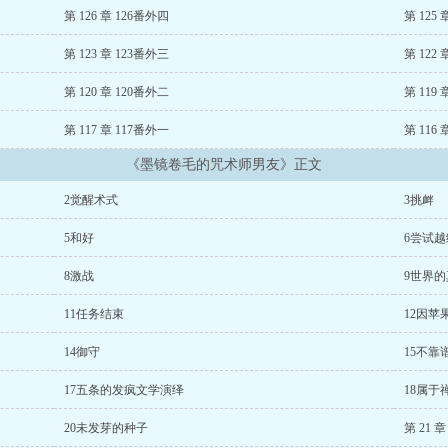
第 126 章 126番外四
第 125
第 123 章 123番外三
第 122
第 120 章 120番外二
第 119
第 117 章 117番外一
第 116
《墨镜卷毛的咒术师男友》正文
2觉醒术式
3挑衅
5和好
6尝试
8激战
9世界的
11任务结束
12因苹
14御守
15不靠
17五条的发疯文学演绎
18属于
20未发芽的种子
第 21 