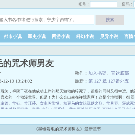
账号：
密码：
搜索
都市小说
军史小说
网游小说
科幻小说
灵异小说
言情
毛的咒术师男友
后
动作：
加入书架
、
直达底部
2-10 13:24:02
最新：
第 127 章 127番外五
个玩笑，禅院千夜在他成功上岸的那天激动的猝死了，很惨的同时又很幸运。他
常喜欢的一个动漫世界。但是！为什么会出生在禅院家啊！这是个地狱啊！都 
东京篇
、
常钰
、
常珏莎
、
女主叫常悦
、
知更鸟的女孩沉默之歌
、
常月容
、
穿成死
、
男主叫赵辰穿越
、
道君
玄幻：无系统，我也可以镇压诸天
嬴政喵今天又在让
轮回
论大唐最懒的人飞宽哥莫属
我的徒弟都是大反派
离婚后前妻成了债主
醒
九星毒奶
我养的垂耳兔会罗生门
四合院，开局坑了棒梗
傻子，别乱动
校花
哲叶巧都市之医武风流阴阳圣心诀、
陈凡柳雪吟官途风流、
魏坪政魏瑕小说哥
《墨镜卷毛的咒术师男友》最新章节