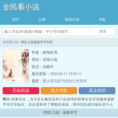
全民看小说
排行
分类
阅读记录
书架
搜索
全民看小说
>禁区之狐最新章节列表
作者：林海听涛
类别：言情小说
状态：连载中
最后更新：2025-04-17 19:03:11
最新：
重大喜讯新书逆转已经发布
开始阅读
加入书架
直达底部
简介:
胡莱先生，当今足坛像您这样只会进球的前锋生存空间越来越狭
窄但尽管如此，您还是取得了耀眼的成就，请问您的成功秘诀是什么
呢？在一个冬日的午后，胡莱向来自全世界的记者们展示他刚刚获得
《禁区之狐》最新章节
的至高荣誉，有记者向他提出