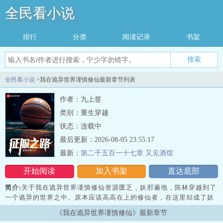
全民看小说
排行
分类
阅读记录
书架
搜索
全民看小说
>我在诡异世界谨慎修仙最新章节列表
作者：九上签
类别：重生穿越
状态：连载中
最后更新：2026-08-05 23:55:17
最新：
第二千五百一十七章 又见酒馆
开始阅读
加入书架
直达底部
简介:
关于我在诡异世界谨慎修仙资源匮乏，妖邪遍地，陈林穿越到了
一个诡异的世界之中。原本应该高高在上的修仙者，在这里却成了妖
魔鬼怪的猎食对象，处境艰难。面对这种开局，陈林只有小心谨慎，
《我在诡异世界谨慎修仙》最新章节
发扬苟道精神，步步惊心的前行。直到，大鹏一日同风起，扶摇直上