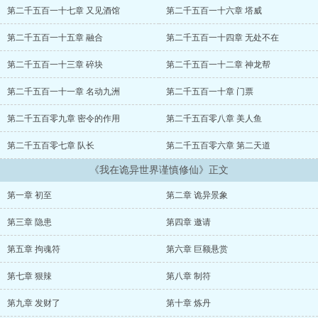
九万里！夺天地之威，斩无尽妖魔！
第二千五百一十七章 又见酒馆
第二千五百一十六章 塔威
第二千五百一十五章 融合
第二千五百一十四章 无处不在
第二千五百一十三章 碎块
第二千五百一十二章 神龙帮
第二千五百一十一章 名动九洲
第二千五百一十章 门票
第二千五百零九章 密令的作用
第二千五百零八章 美人鱼
第二千五百零七章 队长
第二千五百零六章 第二天道
《我在诡异世界谨慎修仙》正文
第一章 初至
第二章 诡异景象
第三章 隐患
第四章 邀请
第五章 拘魂符
第六章 巨额悬赏
第七章 狠辣
第八章 制符
第九章 发财了
第十章 炼丹