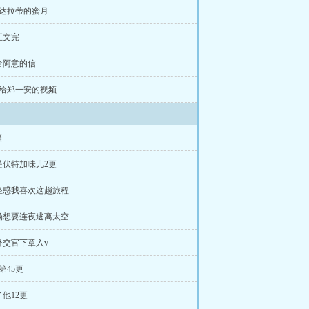
仰
、
唐关琦
、
普林尼的军事成就
、
异
堪达拉蒂的蜜月
可爱
一世之尊
夜雾
穿书后女配不当
后我死遁了
更正文完
三个男主上门提亲后
我被
哲叶巧都市之医武风流阴阳圣心诀、
更给阿意的信
1更给郑一安的视频
逼
是伏特加味儿2更
蛊惑我喜欢这趟旅程
场想要连夜逃离太空
外交官下章入v
第45更
他12更