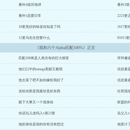
、
冒牌少爷全集漫画
、
流浪荒岛我身边全是美女
、
才瓜上班我成了暴君的唯一信
番外4游历地球
番外3
婚后爱
一碗小甜汤
穿进冲喜文后我摆烂了
恶魔法则
学魔养成系统
银河第一
今天我仍不知道亲爹是朱元璋
番外1恋爱日常
冒牌男神
沙雕高中日常不需要恋爱
救赎魔尊
2223
尊杀我前失忆啦
穿成血族大佬的沙雕白月光
七零之改嫁前夫发小
玫瑰之下
孙
18更美好的味道你知道了吗
1617
风流、
魏坪政魏瑕小说哥哥别装了你是真有实力
、
12更乌先生想要什么
9101
《我和六个Alpha匹配100%》正文
匹配100将是人类共有的巨大财富
拜拜傻
他们口中的omega美丽又脆弱
信息素
他太菜了吧不如你嫁给我好了
信息素
送给你那是我最珍贵的东西
社死现
殿下大事又一个假身份
联盟的
你还玩儿龙吗入v第23更
岳父入v
他的身份是假的你有没有想过
他算计了