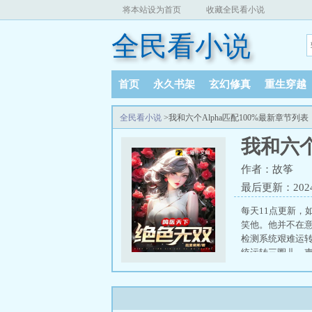
将本站设为首页
收藏全民看小说
全民看小说
首页
永久书架
玄幻修真
重生穿越
全民看小说
>我和六个Alpha匹配100%最新章节列表
我和六个
作者：故筝
最后更新：2024-0
每天11点更新，
笑他。他并不在
检测系统艰难运转
统运转三圈儿，声
为100。这他妈是
鲸先生匹配度为1
溜了它可能真的坏
意？—年 我和六个