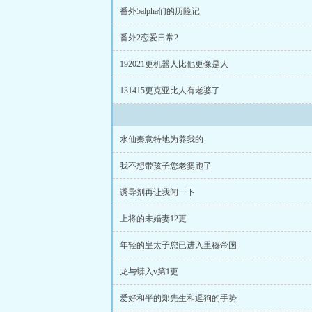
你闺女我不惹事
番外5alpha们的历险记
常生物见闻录
先
番外2恋爱日常2
后妈对照组[七零]
初恋退婚之后
魔
192021更机器人比他更像是人
陈凡柳雪吟官途
131415更克亚比人有老婆了
水仙秦意特地为养我的
我不想带孩子您老婆跑了
诱导剂再让我闻一下
上将的未婚妻12更
年轻的皇太子您已进入里穆帝国
龙与蟒入v第1更
爱好和平的郑先生和逗狗的手势