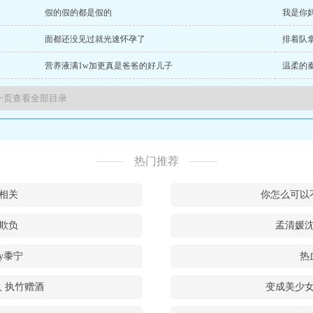
假的假的都是假的
我是你
面都还没见过就光速怀孕了
排着队
营养液满1w加更真是爸爸的好儿子
温柔的
热门推荐
相关
你怎么可以
欺负
孟清媛
y黍宁
热
 执竹赠酒
变成美少