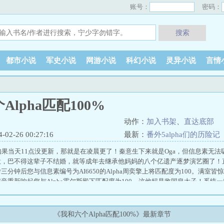
账号：
密码：
搜索
都市小说
军史小说
网游小说
科幻小说
灵异小说
言情
Alpha匹配100%
动作：
加入书架
、
直达底部
2-26 00:27:16
最新：
番外5alpha们的历险记
如果当天11点没更新，那就是在凌晨更了！秦意生下来就是Oga，但信息素无法吸
意，巴不得这辈子不结婚，就等成年去继承他妈妈的八个亿遗产逐梦演艺圈了！
三分钟后您与信息素编号为AI6650的Alpha周奕擎上将匹配度为100。满室
音重新响起您与Alpha霍尔斯殿下匹配度为100。这他妈是敌国皇太子！系统一
全星际粉丝33亿刚从明星改行的海盗头子！您与Alpha郑一安先生匹配度为100
00。这他妈是克亚比一族的王！您与Alpha乌鸿先生匹配度为100。这他妈谁
了。联盟规定匹配度达到100的AO，必须立即结婚。那么问题来了秦意我必
《我和六个Alpha匹配100%》最新章节
Alpha匹配100%推荐地址：
前妻带崽归来杀疯了
、
大明求学日常贴吧
、
徐鸢是