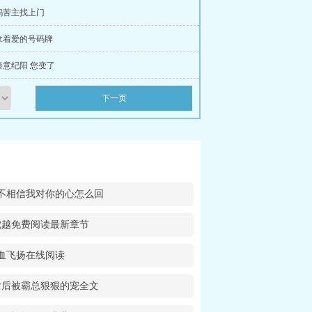
妈苦主找上门
拿着爱的号码牌
秦意纪阳 您变了
下一页
不相信我对你的心怎么回
沈越免费阅读最新章节
血飞扬在线阅读
女后被霸总狠狠的宠全文