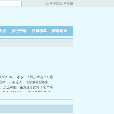
用户登陆
|
用户注册
小说
排行榜单
收藏榜单
阅读记录
引Alpha。家族中人没少拿这个来嘲
直到十八岁这天，信息素匹配检测，
皆惊。怎么可能！秦意这东西坏了吧？系
口气不停您与Alpha陆济先生匹配度
。这他妈是联盟的外交官！您与Alpha
？所有人下巴都脱了臼。秦意表示溜了
须和谁结婚呢？系统建议一起呢。秦
谁
、
普林尼西方古代典籍百科全书
、