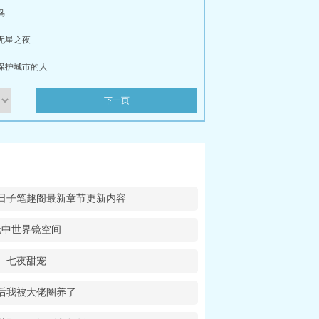
鸟
 无星之夜
 保护城市的人
下一页
日子笔趣阁最新章节更新内容
镜中世界镜空间
七夜甜宠
后我被大佬圈养了