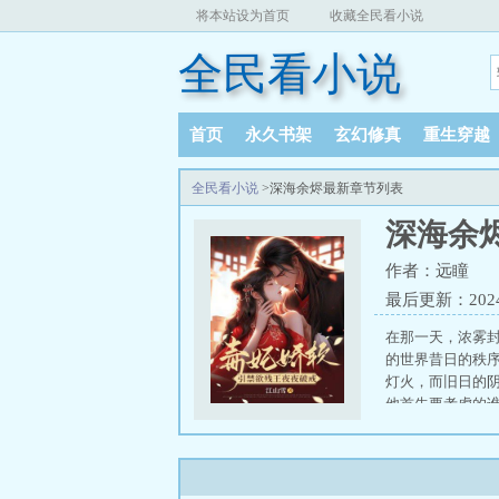
将本站设为首页
收藏全民看小说
全民看小说
首页
永久书架
玄幻修真
重生穿越
全民看小说
>深海余烬最新章节列表
深海余
作者：远瞳
最后更新：2024-0
在那一天，浓雾
的世界昔日的秩
灯火，而旧日的
他首先要考虑的谁
乱2
、
亮剑老李我
者百度百科
、
这
南渡
衣冠不南渡
许没收我的人籍