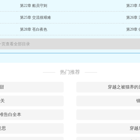
第22章 船员守则
第23章 
第25章 交流很艰难
第26章
第28章 苍白夜色
第29章
热门推荐
点甜
穿越之被猫养的
0关
准告白全本
意思
穿越