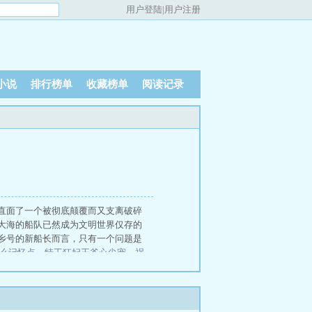
用户登陆
|
用户注册
小说
排行榜单
收藏榜单
阅读记录
直面了一个被彻底颠覆而又支离破碎
大海的船队已然成为文明世界仅存的
乡号的新船长而言，只有一个问题是
么记忆点
、
特工狂妃王爷心尖宠
、
祸
、
夜巡毒枭电影
、
不正经的地球守护
行者
我！清理员！
乱世书
衣冠不
满唐华彩
学霸的军工科研系统
不
医武风流阴阳圣心诀、
陈凡柳雪吟官