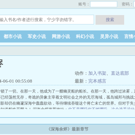
账号：
密码：
搜索
都市小说
军史小说
网游小说
科幻小说
灵异小说
言情
烬
动作：
加入书架
、
直达底部
6-01 00:55:08
最新：
完本感言
封锁了一切。在那一天，他成为了一艘幽灵船的船长。在那一天，他跨过浓雾，
序已经荡然无存，奇诡的异象主宰着文明社会之外的无尽海域，孤岛城邦与挑战
阴影却仍在幽邃深海中蠢蠢欲动，等待继续吞噬这个将亡未亡的世界。但对于失
知道船咋开啊？！ 深海余烬推荐地址：
你不是哪吒你不够哪吒
、
这个选手没什
来卖装备的主角王
、
暴富香江天才厨神妈百度
、
重生七零亿万屋资嫁最也糙汉
个选手太敬业了
、
LOL：稳健的我，开局刷满属性
逼我重生是吧
隐秘死角
灵境
赤心巡天
梦境通上古？我真不是古代道祖
我本无意成仙
外科医生的谍战生涯
《深海余烬》最新章节
宿命之环
唐人的餐桌
这游戏也太真实了
御兽之王
道诡异仙
孙哲叶巧都市之