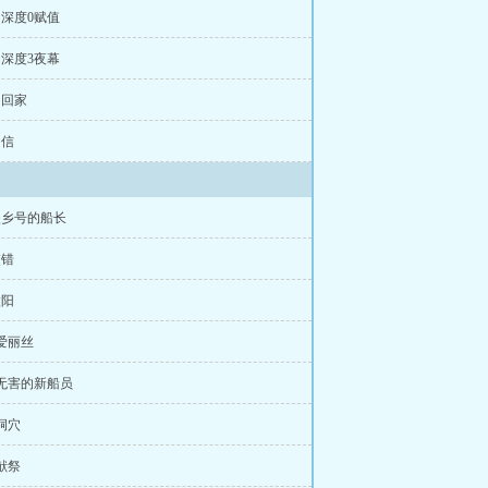
章 深度0赋值
章 深度3夜幕
 回家
 信
失乡号的船长
交错
太阳
 爱丽丝
 无害的新船员
 洞穴
 献祭