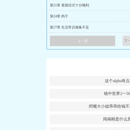
第21章 喜报仪式十分顺利
第24章 鸽子
第27章 生活常识储备不足
上一页
这个alpha有
镜中世界2一5
闭嘴大小姐乖乖给钱不
闯祸精是什么