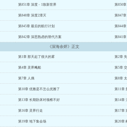
魏瑕小说哥哥别装了你是真有实力
、
第851章 深度﹣1致新世界
第850
第848章 深度2湮灭
第847
第845章 最后的航行计划
第844章
第842章 深思熟虑的替代方案
第841章
《深海余烬》正文
第1章 那天起了很大的雾
第2章 
第4章 灵界飚船
第5章 
第7章 人偶
第8章 
第10章 优雅是不怎么优雅了
第11章
第13章 长期卧床对颈椎不好
第14章
第16章 灵界行走
第17章
第19章 地下集会场
第20章