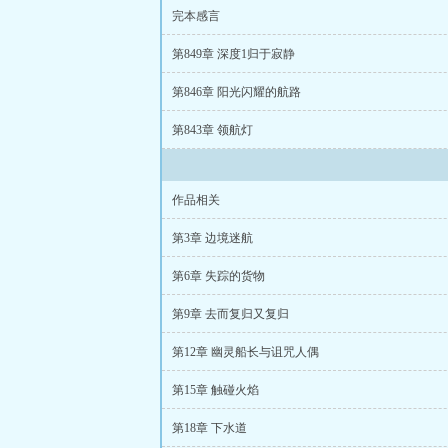
途风流、
魏坪政
完本感言
第849章 深度1归于寂静
第846章 阳光闪耀的航路
第843章 领航灯
作品相关
第3章 边境迷航
第6章 失踪的货物
第9章 去而复归又复归
第12章 幽灵船长与诅咒人偶
第15章 触碰火焰
第18章 下水道