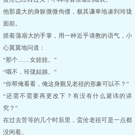
他那庞大的身躯微微佝偻，极其谦卑地凑到玲珑
面前。
搓着蒲扇大的手掌，用一种近乎请教的语气，小
心翼翼地问道：
“那个……女娃娃。”
“哦不，玲珑姑娘。”
“你帮俺看看，俺这身觐见老祖的形象可以不？”
“还需不需要再更改下？有没有什么避讳的讲
究？”
在过去苦等的几个时辰里，蛮沧老祖可是一点都
没闲着。