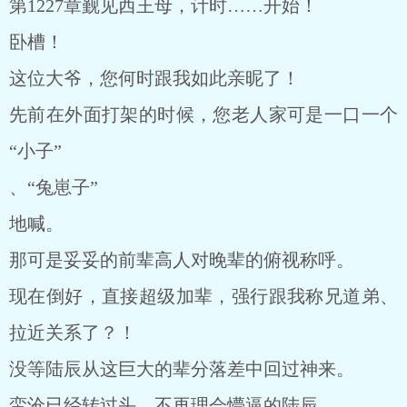
第1227章觐见西王母，计时……开始！
卧槽！
这位大爷，您何时跟我如此亲昵了！
先前在外面打架的时候，您老人家可是一口一个
“小子”
、“兔崽子”
地喊。
那可是妥妥的前辈高人对晚辈的俯视称呼。
现在倒好，直接超级加辈，强行跟我称兄道弟、
拉近关系了？！
没等陆辰从这巨大的辈分落差中回过神来。
蛮沧已经转过头，不再理会懵逼的陆辰。