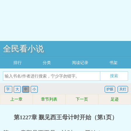
全民看小说
排行
分类
阅读记录
书架
搜索
字:
大
中
小
护眼
关灯
上一章
章节列表
下一页
足迹
第1227章 觐见西王母计时开始（第1页）