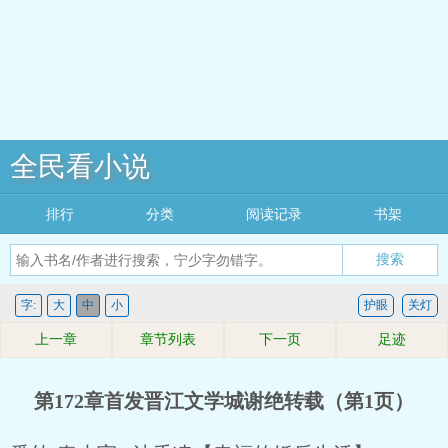
全民看小说
排行
分类
阅读记录
书架
搜索
字:
大
中
小
护眼
关灯
上一章
章节列表
下一页
足迹
第172章首发晋江文学城谢绝转载（第1页）