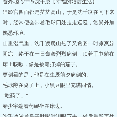
番外-秦少宇&沈千凌【幸福的婚后生活】
追影宫四面都是茫茫高山，于是沈千凌在闲下来
时，经常便会带着毛球四处走走逛逛，赏景外加
熟悉环境。
山里湿气重，沈千凌爬山热了又贪图一时凉爽躲
阴凉，终于在一日轰轰烈烈病倒，顶着手巾躺在
床上咳嗽，像是被霜打掉的茄子。
更倒霉的是，他是在生辰前夕病倒的。
毛球蹲在桌子上，小黑豆眼里充满同情。
“吃药了。”
秦少宇端着药碗坐在床边。
沈千凌皱着鼻子咕嘟咕嘟喝下去，然后重新轰然