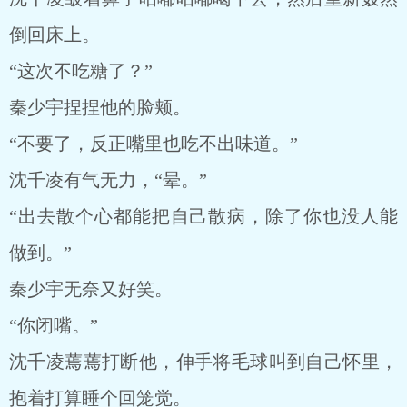
倒回床上。
“这次不吃糖了？”
秦少宇捏捏他的脸颊。
“不要了，反正嘴里也吃不出味道。”
沈千凌有气无力，“晕。”
“出去散个心都能把自己散病，除了你也没人能
做到。”
秦少宇无奈又好笑。
“你闭嘴。”
沈千凌蔫蔫打断他，伸手将毛球叫到自己怀里，
抱着打算睡个回笼觉。