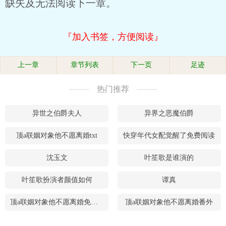
缺失及无法阅读下一章。
『加入书签，方便阅读』
上一章
章节列表
下一页
足迹
热门推荐
异世之伯爵夫人
异界之恶魔伯爵
顶a联姻对象他不愿离婚txt
快穿年代女配觉醒了免费阅读
沈玉文
叶笙歌是谁演的
叶笙歌扮演者颜值如何
谭真
顶a联姻对象他不愿离婚免费阅读
顶a联姻对象他不愿离婚番外