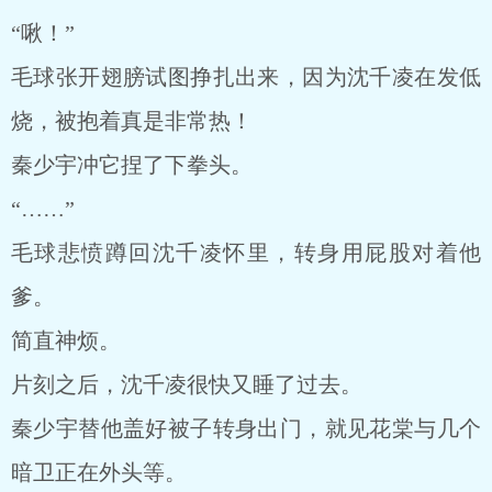
“啾！”
毛球张开翅膀试图挣扎出来，因为沈千凌在发低
烧，被抱着真是非常热！
秦少宇冲它捏了下拳头。
“……”
毛球悲愤蹲回沈千凌怀里，转身用屁股对着他
爹。
简直神烦。
片刻之后，沈千凌很快又睡了过去。
秦少宇替他盖好被子转身出门，就见花棠与几个
暗卫正在外头等。