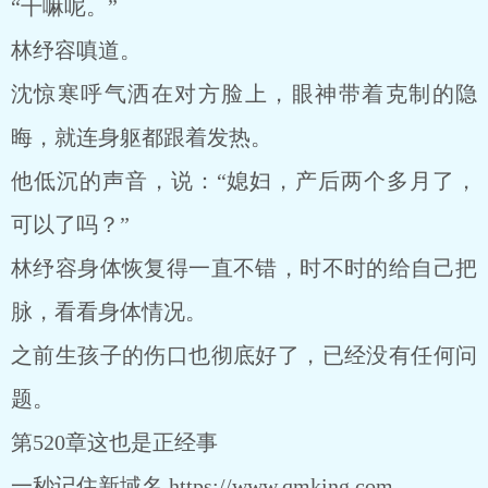
“干嘛呢。”
林纾容嗔道。
沈惊寒呼气洒在对方脸上，眼神带着克制的隐
晦，就连身躯都跟着发热。
他低沉的声音，说：“媳妇，产后两个多月了，
可以了吗？”
林纾容身体恢复得一直不错，时不时的给自己把
脉，看看身体情况。
之前生孩子的伤口也彻底好了，已经没有任何问
题。
第520章这也是正经事
一秒记住新域名 https://www.qmking.com