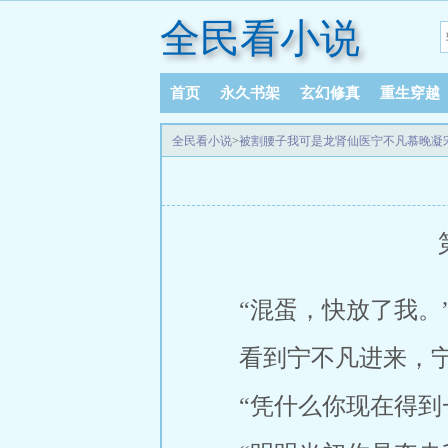
全民看小说
首页
永久书架
玄幻修真
重生穿越
全民看小说
>
被割腰子我可是龙肾仙医宁不凡慕晚凝
“混蛋，快放了我。
看到宁不凡进来，宁
“凭什么你现在得到