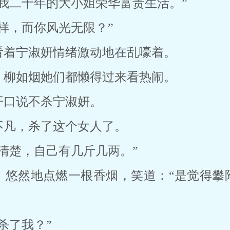
我二十年的大小姐荣华富贵生活。”
样，而你风光无限？”
看着宁淑妍情绪激动地在乱嚎着。
，柳如烟她们都懒得过来看热闹。
开口说不杀宁淑妍。
不凡，杀了这个女人了。
清楚，自己有几斤几两。”
，悠然地点燃一根香烟，笑道：“是觉得攀
杀了我？”