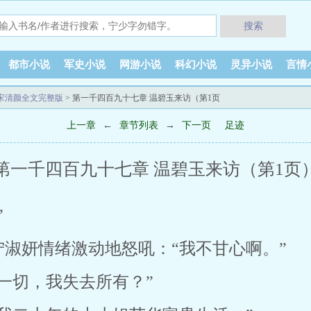
搜索
都市小说
军史小说
网游小说
科幻小说
灵异小说
言情
宋清颜全文完整版
> 第一千四百九十七章 温碧玉来访（第1页
上一章
←
章节列表
→
下一页
足迹
第一千四百九十七章 温碧玉来访（第1页
”
淑妍情绪激动地怒吼：“我不甘心啊。”
一切，我失去所有？”