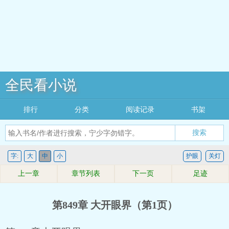
全民看小说
排行
分类
阅读记录
书架
搜索
字:
大
中
小
护眼
关灯
上一章
章节列表
下一页
足迹
第849章 大开眼界（第1页）