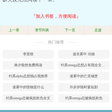
『加入书签，方便阅读』
上一章
章节列表
下一页
足迹
热门推荐
李景煜
迷失雾中 功德
林夕殷然免费阅读
钓系omega总想占有我全文免费阅读完整
钓系alpha总想独占我推荐
迷雾中的亡灵城堡
迷雾中的怪物是什么
许岁岁陆时宴短剧
钓系omega总被疯批欺负全文
钓系omega总被疯批欺负