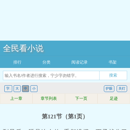
全民看小说
排行
分类
阅读记录
书架
搜索
字:
大
中
小
护眼
关灯
上一章
章节列表
下一页
足迹
第121节（第1页）