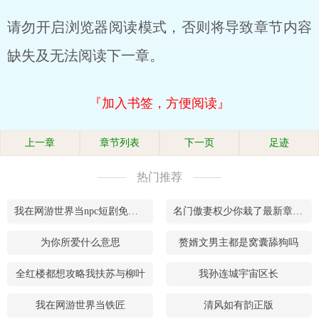
请勿开启浏览器阅读模式，否则将导致章节内容
缺失及无法阅读下一章。
『加入书签，方便阅读』
上一章
章节列表
下一页
足迹
热门推荐
我在网游世界当npc短剧免费观看
名门傲妻权少你栽了最新章节更新时间查询
为你所爱什么意思
赘婿文男主都是窝囊舔狗吗
全红楼都想攻略我扶苏与柳叶
我孙连城宇宙区长
我在网游世界当铁匠
清风如有韵正版