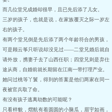
而几位堂兄成婚却很早，且已先后添了儿女。
三岁的孩子，也就是说，在家族覆灭之际一岁左
右的孩子。
有两个堂兄倒是先后添了两个年龄符合的男孩，
可是顾云筝只听说却没见过――二堂兄婚后就自
请外放，携妻子去了山西任职；四堂兄则是弃仕
途从商，自婚前就长期留在江南一带打理产业。
她问过桃等丫鬟，得到的答案是他们两家在同一
夜被官兵取了命。
有没有孩子逃离劫数的可能呢？
只看样貌，熠航有着圆圆的小脑瓜，眉宇如画，