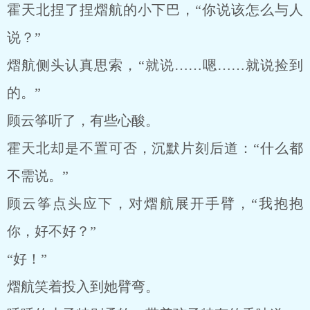
霍天北捏了捏熠航的小下巴，“你说该怎么与人
说？”
熠航侧头认真思索，“就说……嗯……就说捡到
的。”
顾云筝听了，有些心酸。
霍天北却是不置可否，沉默片刻后道：“什么都
不需说。”
顾云筝点头应下，对熠航展开手臂，“我抱抱
你，好不好？”
“好！”
熠航笑着投入到她臂弯。