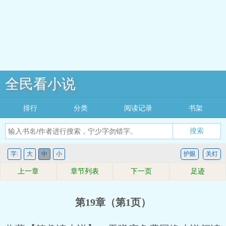
全民看小说
排行
分类
阅读记录
书架
搜索
字:
大
中
小
护眼
关灯
上一章
章节列表
下一页
足迹
第19章（第1页）