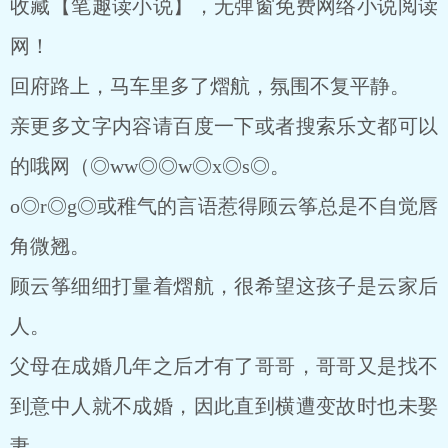
收藏【笔趣读小说】，无弹窗免费网络小说阅读
网！
回府路上，马车里多了熠航，氛围不复平静。
亲更多文字内容请百度一下或者搜索乐文都可以
的哦网（◎ww◎◎w◎x◎s◎。
o◎r◎g◎或稚气的言语惹得顾云筝总是不自觉唇
角微翘。
顾云筝细细打量着熠航，很希望这孩子是云家后
人。
父母在成婚几年之后才有了哥哥，哥哥又是找不
到意中人就不成婚，因此直到横遭变故时也未娶
妻。