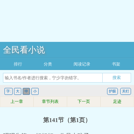
全民看小说
排行
分类
阅读记录
书架
搜索
字:
大
中
小
护眼
关灯
上一章
章节列表
下一页
足迹
第141节（第1页）