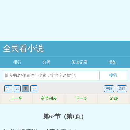
全民看小说
排行
分类
阅读记录
书架
搜索
字:
大
中
小
护眼
关灯
上一章
章节列表
下一页
足迹
第62节（第1页）