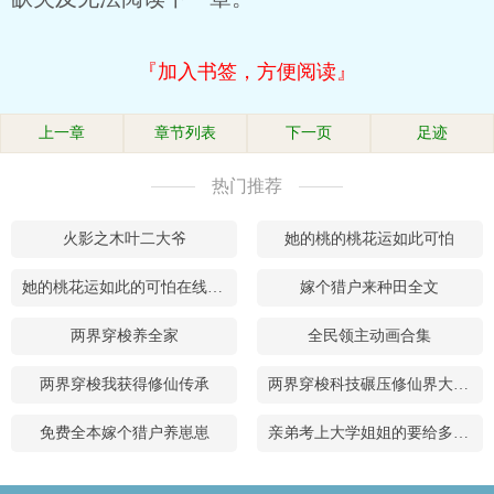
『加入书签，方便阅读』
上一章
章节列表
下一页
足迹
热门推荐
火影之木叶二大爷
她的桃的桃花运如此可怕
她的桃花运如此的可怕在线阅读
嫁个猎户来种田全文
两界穿梭养全家
全民领主动画合集
两界穿梭我获得修仙传承
两界穿梭科技碾压修仙界大结局
免费全本嫁个猎户养崽崽
亲弟考上大学姐姐的要给多少钱呢