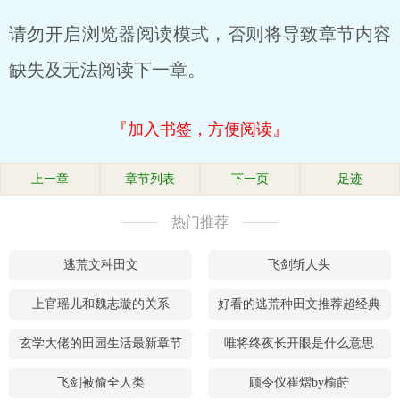
请勿开启浏览器阅读模式，否则将导致章节内容
缺失及无法阅读下一章。
『加入书签，方便阅读』
上一章
章节列表
下一页
足迹
热门推荐
逃荒文种田文
飞剑斩人头
上官瑶儿和魏志璇的关系
好看的逃荒种田文推荐超经典
玄学大佬的田园生活最新章节
唯将终夜长开眼是什么意思
飞剑被偷全人类
顾令仪崔熠by榆莳