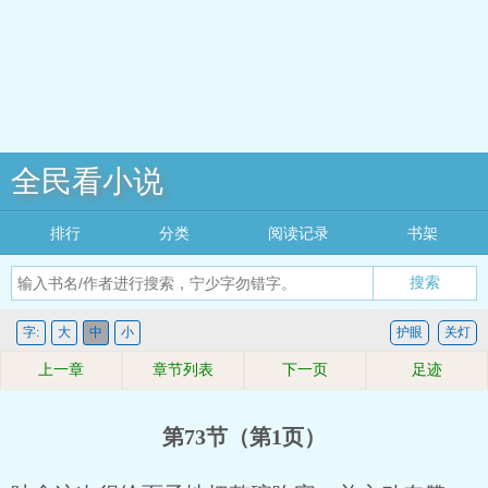
全民看小说
排行
分类
阅读记录
书架
搜索
字:
大
中
小
护眼
关灯
上一章
章节列表
下一页
足迹
第73节（第1页）