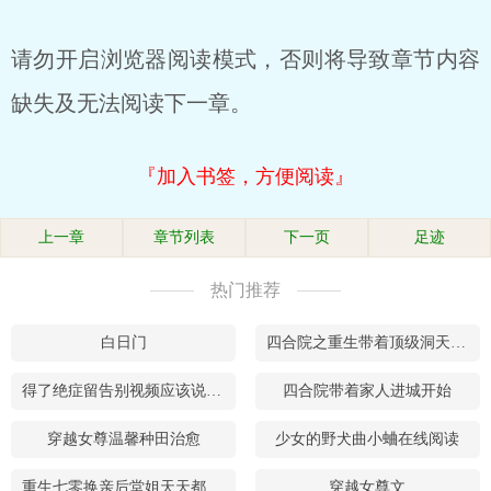
请勿开启浏览器阅读模式，否则将导致章节内容
缺失及无法阅读下一章。
『加入书签，方便阅读』
上一章
章节列表
下一页
足迹
热门推荐
白日门
四合院之重生带着顶级洞天福地
得了绝症留告别视频应该说些什么
四合院带着家人进城开始
穿越女尊温馨种田治愈
少女的野犬曲小蛐在线阅读
重生七零换亲后堂姐天天都后悔
穿越女尊文