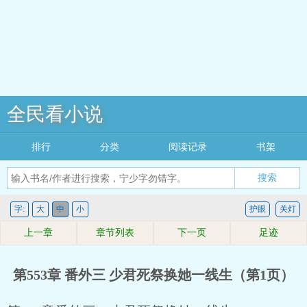
全民看小说
排行
分类
阅读记录
书架
搜索
字:
大
中
小
护眼
关灯
上一章
章节列表
下一页
足迹
第553章 番外三 少君死祭换她一线生（第1页）