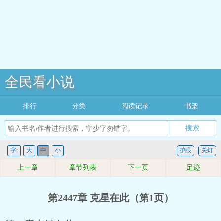
全民看小说
排行
分类
阅读记录
书架
搜索
字:
大
中
小
护眼
关灯
上一章
章节列表
下一页
足迹
第2447章 克星在此（第1页）