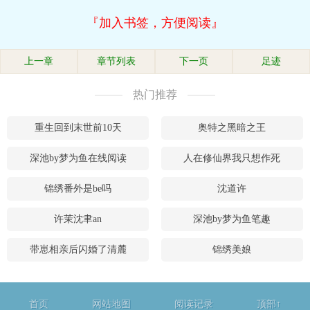
『加入书签，方便阅读』
上一章
章节列表
下一页
足迹
热门推荐
重生回到末世前10天
奥特之黑暗之王
深池by梦为鱼在线阅读
人在修仙界我只想作死
锦绣番外是be吗
沈道许
许茉沈聿an
深池by梦为鱼笔趣
带崽相亲后闪婚了清麓
锦绣美娘
首页
网站地图
阅读记录
顶部↑