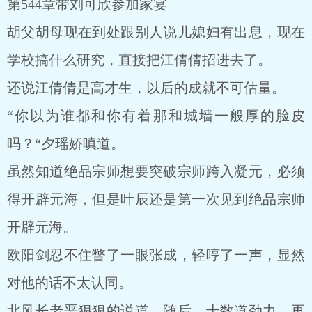
第544章带刘可欣参加家宴
胡父胡母现在到处跟别人说儿媳妇有出息，现在
学校搞什么研究，直接把江倩倩招进去了。
还说江倩倩是高才生，以后的成就不可估量。
“你以为谁都和你有着那和城墙一般厚的脸皮
吗？“夕瑶娇嗔道。
虽然知道绝品宗师想要突破宗师跨入凝元，必须
得开辟元海，但是叶辰还是第一次见到绝品宗师
开辟元海。
欧阳剑忍不住瞥了一眼张成，轻哼了一声，显然
对他的话不太认同。
北风长老恶狠狠的说道，随后，十数道劲力，再