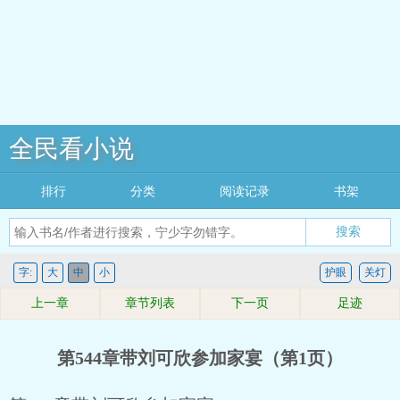
全民看小说
排行
分类
阅读记录
书架
搜索
字:
大
中
小
护眼
关灯
上一章
章节列表
下一页
足迹
第544章带刘可欣参加家宴（第1页）