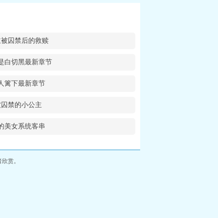
主被囚禁后的救赎
是白切黑最新章节
人篱下最新章节
被囚禁的小公主
的美女系统客串
者欣赏。