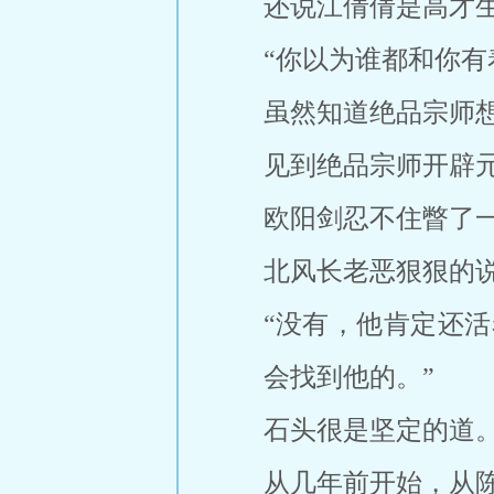
还说江倩倩是高才
“你以为谁都和你有
虽然知道绝品宗师
见到绝品宗师开辟
欧阳剑忍不住瞥了
北风长老恶狠狠的
“没有，他肯定还
会找到他的。”
石头很是坚定的道
从几年前开始，从