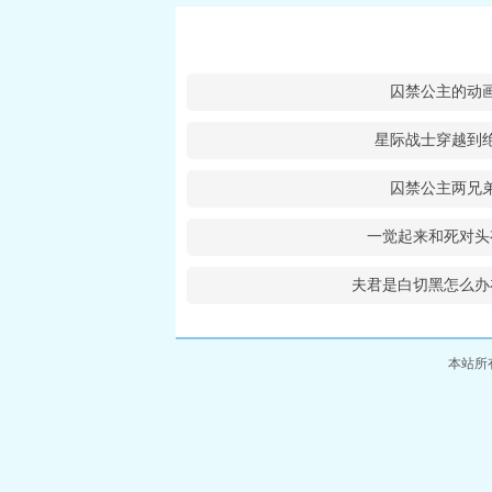
囚禁公主的动
星际战士穿越到
囚禁公主两兄
一觉起来和死对头
夫君是白切黑怎么办
本站所