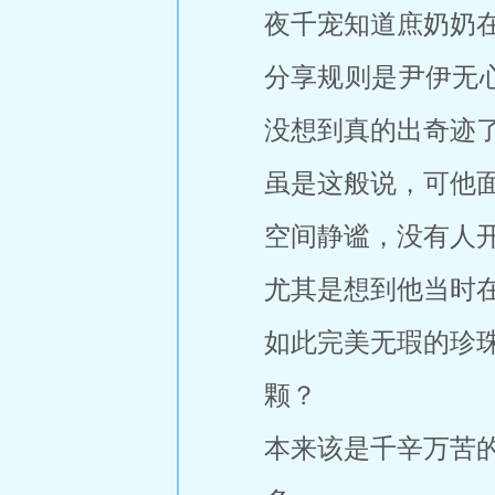
夜千宠知道庶奶奶
分享规则是尹伊无
没想到真的出奇迹
虽是这般说，可他
空间静谧，没有人
尤其是想到他当时
如此完美无瑕的珍
颗？
本来该是千辛万苦