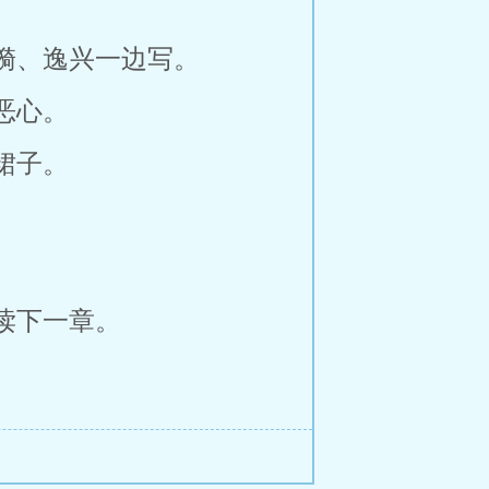
漪、逸兴一边写。
恶心。
裙子。
读下一章。