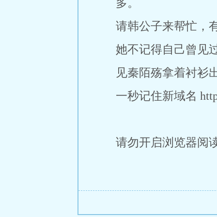
多。
请韩公子来帮忙，
她不记得自己曾见
见秦陌殇拿着衬衫
一秒记住新域名 https:/
请勿开启浏览器阅