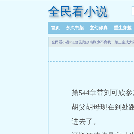
全民看小说
首页
永久书架
玄幻修真
重生穿越
全民看小说
>
江舒棠顾政南顾少不育我一胎三宝成大
第544章带刘可欣
胡父胡母现在到处
进去了。