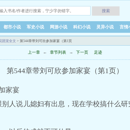
搜索
都市小说
军史小说
网游小说
科幻小说
灵异小说
言情
院团宠全文
> 第544章带刘可欣参加家宴（第1页
上一章
←
章节列表
→
下一页
足迹
第544章带刘可欣参加家宴（第1页）
参加家宴
跟别人说儿媳妇有出息，现在学校搞什么研