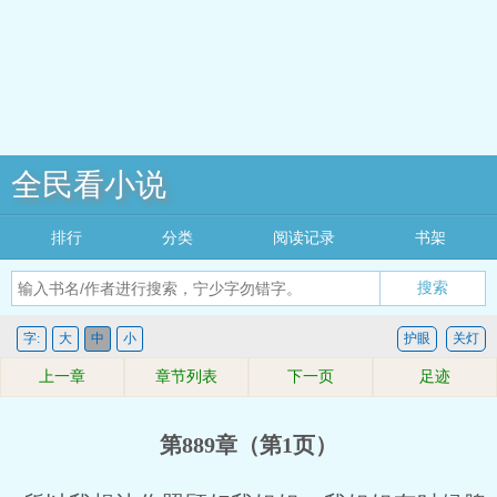
全民看小说
排行
分类
阅读记录
书架
搜索
字:
大
中
小
护眼
关灯
上一章
章节列表
下一页
足迹
第889章（第1页）