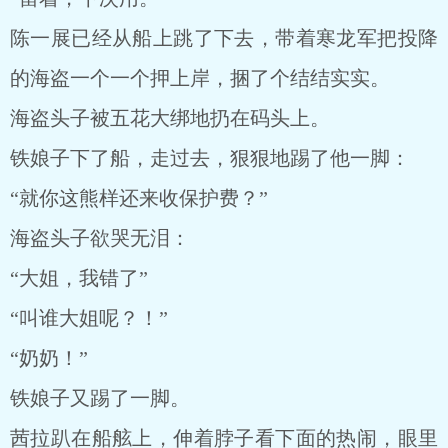
陈一展已经从船上跳了下去，带着寒龙军把投降
的海盗一个一个押上岸，捆了个结结实实。
海盗头子被五花大绑地扔在码头上。
铁娘子下了船，走过去，狠狠地踢了他一脚：
“就你这熊样还来收保护费？”
海盗头子欲哭无泪：
“大姐，我错了”
“叫谁大姐呢？！”
“奶奶！”
铁娘子又踢了一脚。
茜拉趴在船舷上，伸着脖子看下面的热闹，眼里