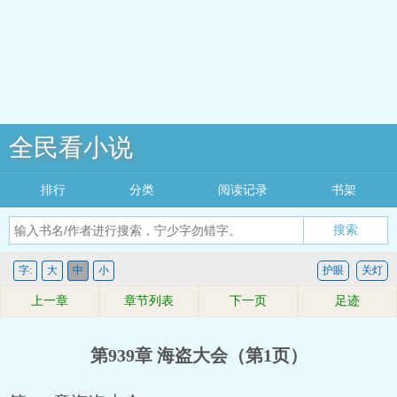
全民看小说
排行
分类
阅读记录
书架
搜索
字:
大
中
小
护眼
关灯
上一章
章节列表
下一页
足迹
第939章 海盗大会（第1页）