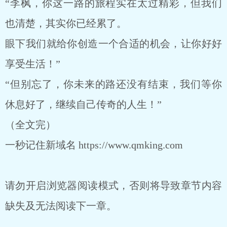
“李枫，你这一路的旅程实在太过精彩，但我们
也清楚，其实你已经累了。
眼下我们就给你创造一个合适的机会，让你好好
享受生活！”
“但别忘了，你未来的路还没有结束，我们等你
休息好了，继续自己传奇的人生！”
（全文完）
一秒记住新域名 https://www.qmking.com
请勿开启浏览器阅读模式，否则将导致章节内容
缺失及无法阅读下一章。