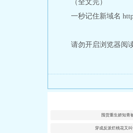
（全文完）
一秒记住新域名 https:/
请勿开启浏览器阅
囤货重生娇知青
穿成反派烂桃花又叫