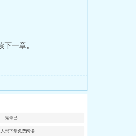
读下一章。
鬼哥已
夫人想下堂免费阅读