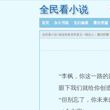
全民看小说
首页
永久书架
玄幻修真
重生穿越
全民看小说
>
精选韩春雪李曼玉一顾佳人
> 第3185
“李枫，你这一路
眼下我们就给你创
“但别忘了，你未