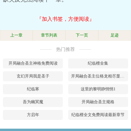
『加入书签，方便阅读』
上一章
章节列表
下一页
足迹
热门推荐
开局融合圣主神格免费阅读
纪临檀全集
玄幻开局我是圣子
开局融合圣主位格龙相尽显最新章节
纪临寒
这里的黎明静悄悄1
吾为幽冥魔
开局融合圣主规格
方启年
纪临檀全文免费阅读最新章节