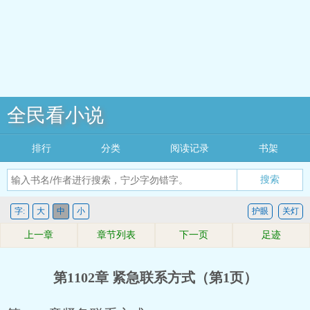
全民看小说
排行
分类
阅读记录
书架
搜索
字:
大
中
小
护眼
关灯
上一章
章节列表
下一页
足迹
第1102章 紧急联系方式（第1页）