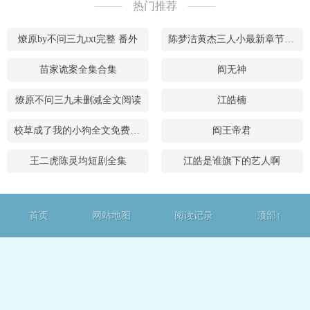
热门推荐
燎原by不问三九txt完整 番外
陈梦洁黄杰三人小最新章节更新内容
苗家诡案全集合集
阎无神
燎原不问三九未删减全文阅读
江皓楠
校草成了我的小狗全文免费阅读
阎王帝君
王二虎陈灵均短剧全集
江皓是谁旗下的艺人啊
首页
网站地图
阅读记录
顶部↑