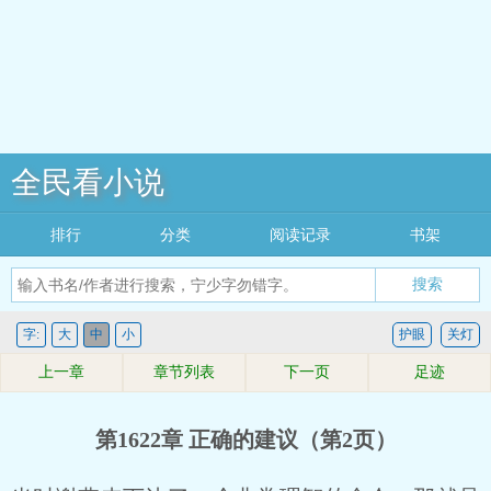
全民看小说
排行
分类
阅读记录
书架
搜索
字:
大
中
小
护眼
关灯
上一章
章节列表
下一页
足迹
第1622章 正确的建议（第2页）