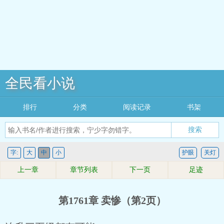
全民看小说
排行
分类
阅读记录
书架
搜索
字:
大
中
小
护眼
关灯
上一章
章节列表
下一页
足迹
第1761章 卖惨（第2页）