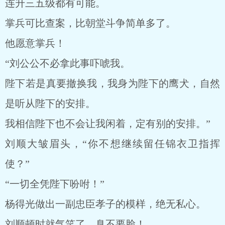
连升三五级都有可能。
掌兵可比查案，比朝堂斗争简单多了。
他愿意掌兵！
“刘公公不必拿此事吓唬我。
陛下若是真要撤换我，我身为陛下的鹰犬，自然
是听从陛下的安排。
我相信陛下也不会让我闲着，定有别的安排。”
刘顺大皱眉头，“你不想继续留任锦衣卫指挥
使？”
“一切全凭陛下吩咐！”
杨得光做出一副忠臣孝子的模样，绝无私心。
刘顺顿时就气笑了，臭不要脸！