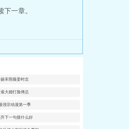
读下一章。
亦扬宋雨薇姜时念
丝雀大婚打脸傅总
最强宗动漫第一季
高升下一句接什么好