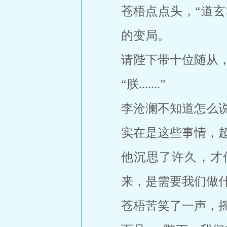
苍梧点点头，“道
的变局。
请陛下带十位随从
“朕.......”
李沧澜不知道怎么
实在是这些事情，
他沉思了许久，才
来，是需要我们做什
苍梧苦笑了一声，