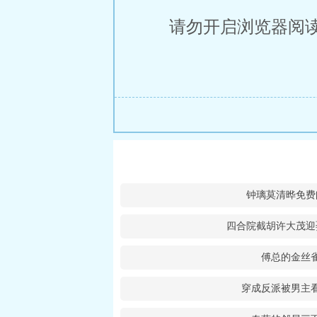
请勿开启浏览器阅
钟璃莫清晔免费
四合院截胡许大茂迎
傅总的金丝
穿成反派被男主