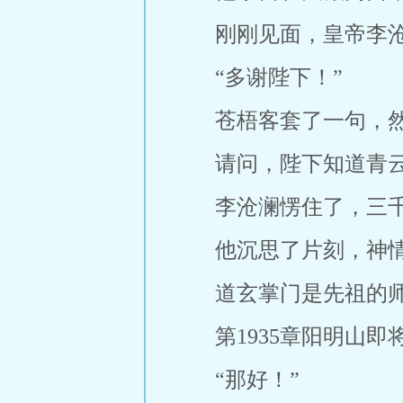
刚刚见面，皇帝李沧
“多谢陛下！”
苍梧客套了一句，
请问，陛下知道青
李沧澜愣住了，三
他沉思了片刻，神情
道玄掌门是先祖的
第1935章阳明山即
“那好！”