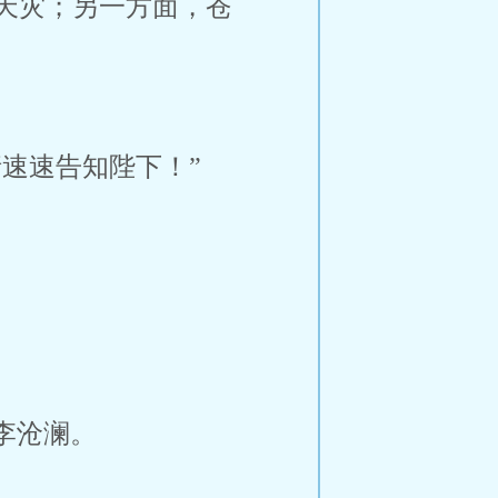
天灾；另一方面，苍
速速告知陛下！”
李沧澜。